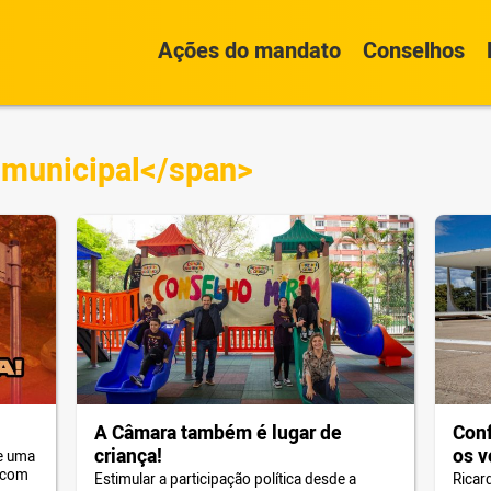
Ações do mandato
Conselhos
 municipal</span>
A Câmara também é lugar de
Conf
criança!
os v
ve uma
a com
Estimular a participação política desde a
Ricar