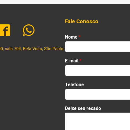
justiça para os familiares de […]
Fale Conosco
Nome
*
, sala 704, Bela Vista, São Paulo.
First
s
E-mail
*
e
u
r
e
Telefone
c
a
d
o
Deixe seu recado
E
-
m
a