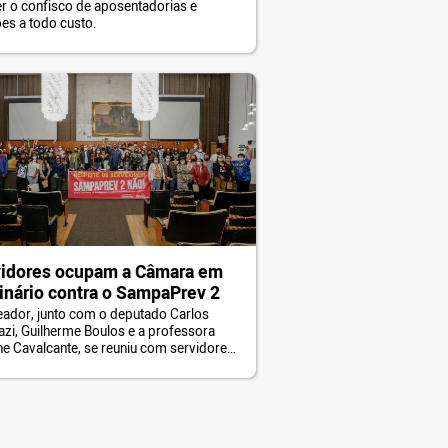
r o confisco de aposentadorias e
es a todo custo.
vidores ocupam a Câmara em
nário contra o SampaPrev 2
eador, junto com o deputado Carlos
azi, Guilherme Boulos e a professora
ne Cavalcante, se reuniu com servidores
mara Municipal.