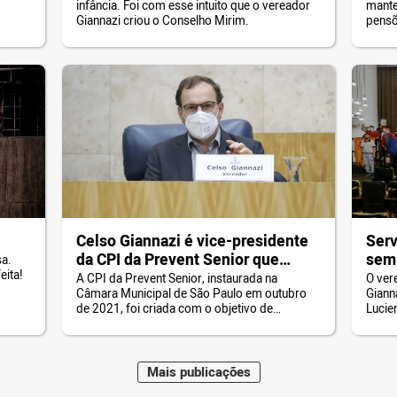
infância. Foi com esse intuito que o vereador
mante
Giannazi criou o Conselho Mirim.
pensõ
Celso Giannazi é vice-presidente
Ser
da CPI da Prevent Senior que
semi
sa.
eita!
investiga irregularidades no
A CPI da Prevent Senior, instaurada na
O ver
Câmara Municipal de São Paulo em outubro
Giann
tratamento de pacientes com
de 2021, foi criada com o objetivo de
Lucie
Covid-19
investigar irregularidades na atuação da
na Câ
operadora de saúde durante a pandemia. O
vereador Celso Giannazi, nomeado vice-
presidente da Comissão, tem atuado
Mais
publicações
fortemente para esclarecer os fatos e garantir