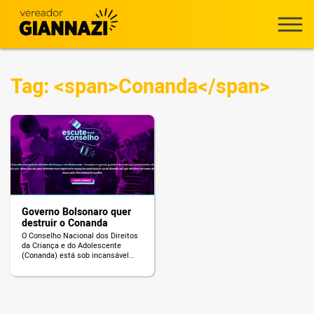
Tag: <span>Conanda</span>
Governo Bolsonaro quer
destruir o Conanda
O Conselho Nacional dos Direitos
da Criança e do Adolescente
(Conanda) está sob incansável
ataque do governo Bolsonaro
desde o começo do ano. De lá
para cá, o Conanda já sofreu com
interferências administrativas,
inviabilização de funcionamento,