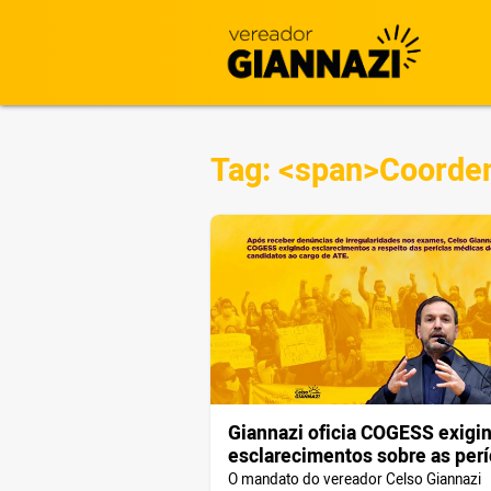
Tag: <span>Coorden
Giannazi oficia COGESS exigi
esclarecimentos sobre as perí
médicas dos candidatos ao ca
O mandato do vereador Celso Giannazi