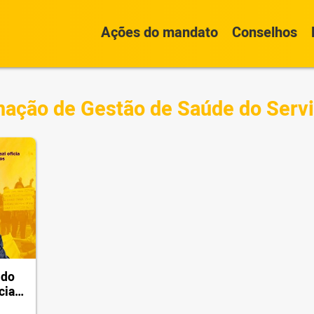
Ações do mandato
Conselhos
ação de Gestão de Saúde do Serv
ndo
cias
rgo