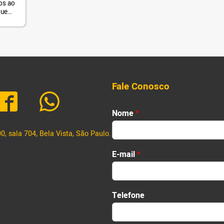
os ao
que
atadas
idades
m por
ma
Fale Conosco
Nome
*
, sala 704, Bela Vista, São Paulo.
First
E-mail
*
Telefone