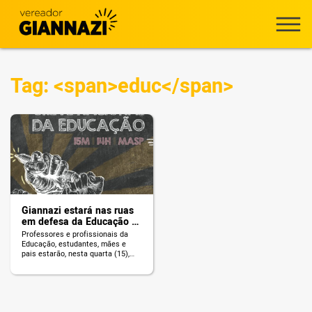
Tag: <span>educ</span>
Giannazi estará nas ruas
em defesa da Educação e
da Aposentadoria
Professores e profissionais da
Educação, estudantes, mães e
pais estarão, nesta quarta (15),
em luta nas ruas de todo o Brasil,
no Dia Nacional de Greve na
Educação contra os cortes de Jair
Bolsonaro que atacam o Educação
Pública no país. O vereador Celso