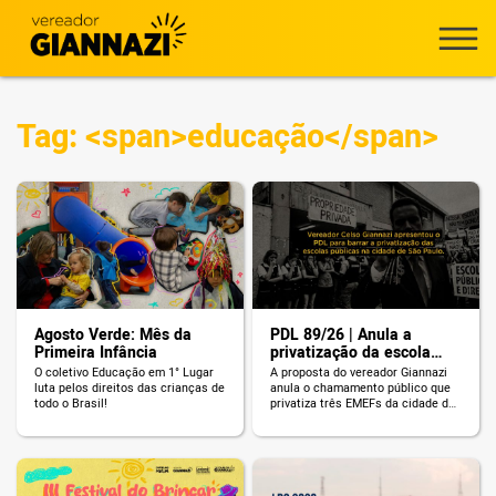
Tag: <span>educação</span>
Agosto Verde: Mês da
PDL 89/26 | Anula a
Primeira Infância
privatização da escola
pública
O coletivo Educação em 1° Lugar
A proposta do vereador Giannazi
luta pelos direitos das crianças de
anula o chamamento público que
todo o Brasil!
privatiza três EMEFs da cidade de
São Paulo.