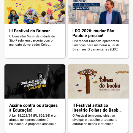
III Festival do Brincar
LDO 2026: mudar São
Paulo é preciso!
O Conselho Mirim da Cidade de
São Paulo, em parceria com o
O vereador Giannazi apresentou
mandato do vereador Celso
Emendas para melhorar a Lei de
Giannazi, promove o III Festival do
Diretrizes Orçamentárias (LDO).
Brincar da Câmara Municipal de
São Paulo.
Assine contra os ataques
II Festival artístico
à Educação!
literário Folhas do Baobá
2023
A Lei 18.221/24 (PL 826/24) é um
O Festival tem como objetivo
ataque sem precedentes à
divulgar o trabalho artesanal e
Educação. A proposta ameaça a
autoral de bebês e crianças
gestão democrática, os direitos
realizados nas escolas públicas
dos servidores e a qualidade da
do município de São Paulo na