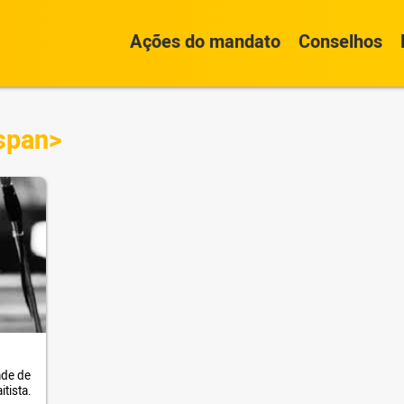
Ações do mandato
Conselhos
span>
ade de
tista.