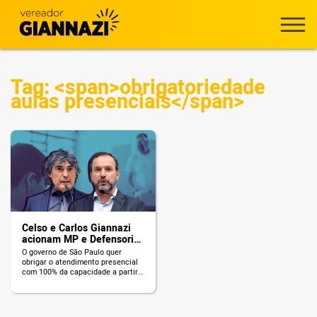
Tag: <span>obrigatoriedade
aulas presenciais</span>
Celso e Carlos Giannazi
acionam MP e Defensoria
Pública contra
O governo de São Paulo quer
obrigatoriedade do
obrigar o atendimento presencial
atendimento presencial
com 100% da capacidade a partir
da próxima segunda-feira, 18! Isso
de 100% da capacidade
significa que alunos que não se
sintam seguros não poderão mais
acompanhar as aulas de forma