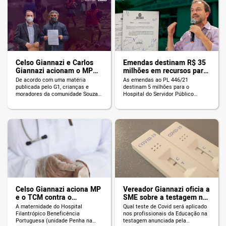
Celso Giannazi e Carlos
Emendas destinam R$ 35
Giannazi acionam o MP
milhões em recursos para
pela construção da ponte
o Hospital Sorocabana e
De acordo com uma matéria
As emendas ao PL 446/21
e drenagem do córrego da
HSPM
publicada pelo G1, crianças e
destinam 5 milhões para o
comunidade Souza Ramos
moradores da comunidade Souza
Hospital do Servidor Público
Ramos, na Zona Leste de São
Municipal e 30 milhões para o
Paulo, precisam atravessar um
Hospital Sorocabana.
córrego para conseguirem ir à
escola ou à Unidade Básica de
Saúde mais próxima. No local não
há saneamento básico ou
tratamento de esgoto, o que deixa
os moradores isolados e […]
Celso Giannazi aciona MP
Vereador Giannazi oficia a
e o TCM contra o
SME sobre a testagem na
fechamento da
Educação: como fazer
A maternidade do Hospital
Qual teste de Covid será aplicado
maternidade Beneficência
dezenas de milhares de
Filantrópico Beneficência
nos profissionais da Educação na
Portuguesa
testes de Covid com
Portuguesa (unidade Penha na
testagem anunciada pela