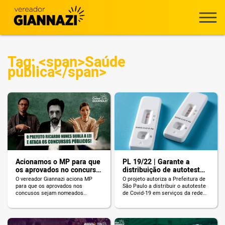
Tag: <span>Saúde
pública</span>
Acionamos o MP para que
PL 19/22 | Garante a
os aprovados no concurso
distribuição de autotestes
de psicologia sejam
de Covid-19
O vereador Giannazi aciona MP
O projeto autoriza a Prefeitura de
convocados
para que os aprovados nos
São Paulo a distribuir o autoteste
concusos sejam nomeados
de Covid-19 em serviços da rede
imediatamente!
municipal de saúde de forma
gratuita.