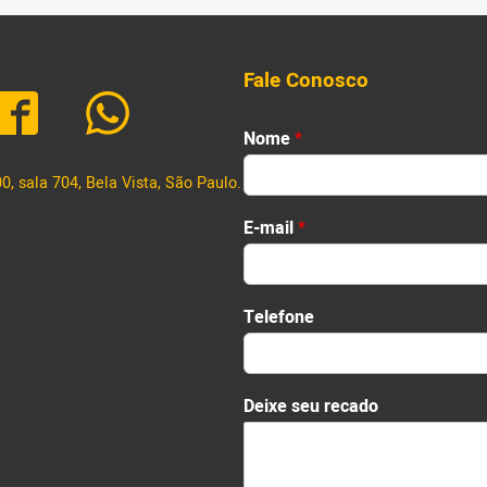
Fale Conosco
Nome
*
, sala 704, Bela Vista, São Paulo.
First
E-mail
*
E
Telefone
-
m
a
i
Deixe seu recado
l
r
e
c