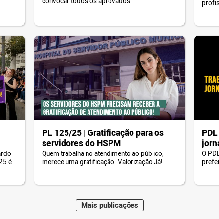
convocar todos os aprovados!
profi
PL 125/25 | Gratificação para os
PDL 
servidores do HSPM
jorn
ardo
Quem trabalha no atendimento ao público,
O PDL
25 é
merece uma gratificação. Valorização Já!
prefe
Mais
publicações