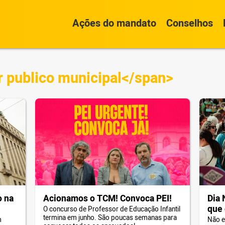
Ações do mandato
Conselhos
r publico municipal</span>
o na
Acionamos o TCM! Convoca PEI!
Dia 
que
O concurso de Professor de Educação Infantil
termina em junho. São poucas semanas para
m
Não e