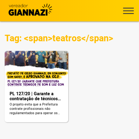
Tag: <span>teatros</span>
PL 127/20 | Garante a
contratação de técnicos
de luz e som com registro
O projeto evita que a Prefeitura
para os CEUS
contrate profissionais não
regulamentados para operar os
sistemas de luz e som dos teatros
dos CEUS.