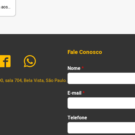
a aos
 no
mensal
Fale Conosco
Nome
*
, sala 704, Bela Vista, São Paulo.
First
E-mail
*
Telefone