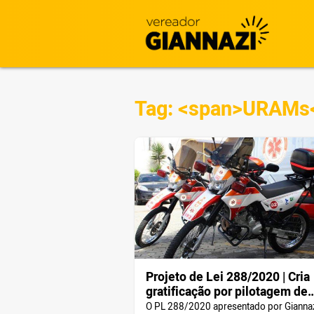
Tag: <span>URAMs
Projeto de Lei 288/2020 | Cria
gratificação por pilotagem de
motolância aos profissionais 
O PL 288/2020 apresentado por Gianna