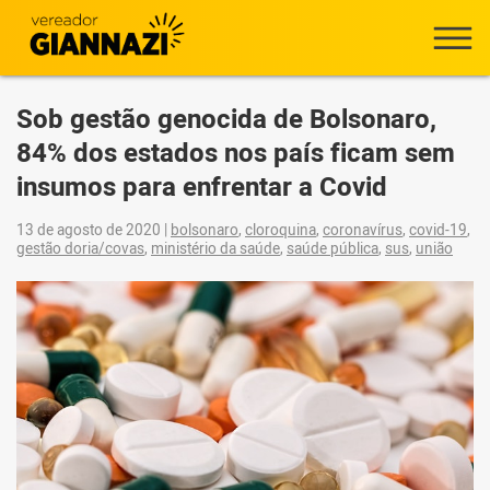
Sob gestão genocida de Bolsonaro,
84% dos estados nos país ficam sem
insumos para enfrentar a Covid
13 de agosto de 2020
|
bolsonaro
,
cloroquina
,
coronavírus
,
covid-19
,
gestão doria/covas
,
ministério da saúde
,
saúde pública
,
sus
,
união