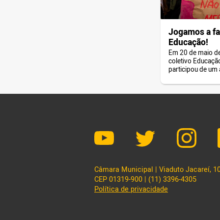
Jogamos a fa
Educação!
Em 20 de maio de
coletivo Educaçã
participou de um 
desmonte da Edu
Paulo.
Câmara Municipal | Viaduto Jacareí, 100
CEP 01319-900 | (11) 3396-4305
Política de privacidade