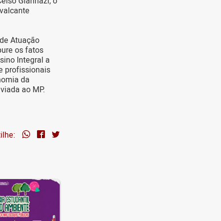
elso Giannazi, o
avalcante
 de Atuação
ure os fatos
ino Integral a
e profissionais
onomia da
viada ao MP.
ilhe: