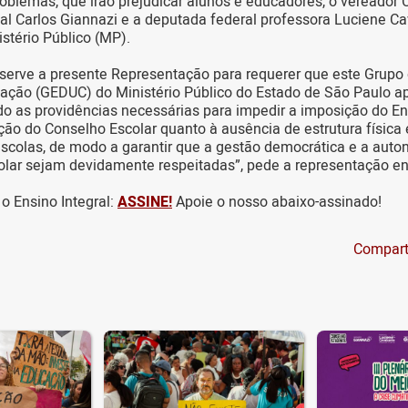
oblemas, que irão prejudicar alunos e educadores, o vereador C
l Carlos Giannazi e a deputada federal professora Luciene C
stério Público (MP).
 serve a presente Representação para requerer que este Grupo
ação (GEDUC) do Ministério Público do Estado de São Paulo ap
o as providências necessárias para impedir a imposição do Ens
ção do Conselho Escolar quanto à ausência de estrutura física 
escolas, de modo a garantir que a gestão democrática e a aut
lar sejam devidamente respeitadas”, pede a representação en
 o Ensino Integral:
ASSINE!
Apoie o nosso abaixo-assinado!
Compart