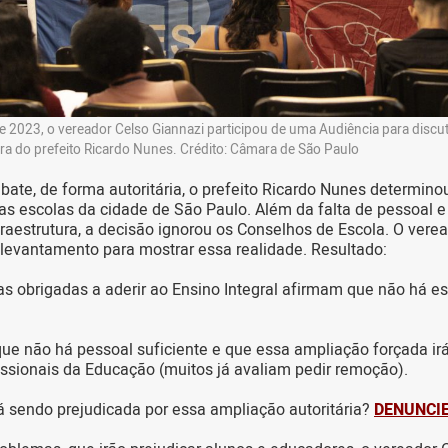
 2023, o vereador Celso Giannazi participou de uma Audiência para discu
reira do prefeito Ricardo Nunes. Crédito: Câmara de São Paulo
ate, de forma autoritária, o prefeito Ricardo Nunes determino
nas escolas da cidade de São Paulo. Além da falta de pessoal e
raestrutura, a decisão ignorou os Conselhos de Escola. O vere
levantamento para mostrar essa realidade. Resultado:
s obrigadas a aderir ao Ensino Integral afirmam que não há es
e não há pessoal suficiente e que essa ampliação forçada ir
issionais da Educação (muitos já avaliam pedir remoção).
á sendo prejudicada por essa ampliação autoritária?
DENUNCIE