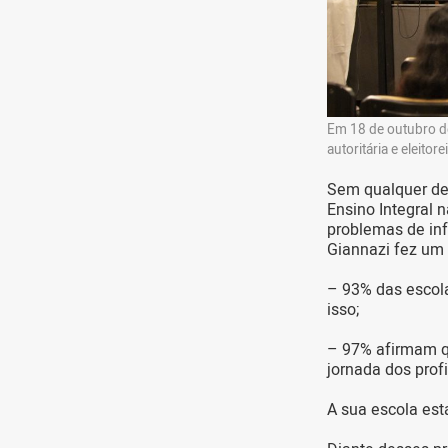
Em 18 de outubro de
autoritária e eleito
Sem qualquer deb
Ensino Integral 
problemas de inf
Giannazi fez um 
– 93% das escola
isso;
– 97% afirmam qu
jornada dos prof
A sua escola est