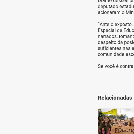
Diante desses pr
deputado estadua
acionaram o Mini
“Ante o exposto,
Especial de Educ
narrados, tomand
despeito da posi
suficientes nas 
comunidade esco
Se você é contra
Relacionadas