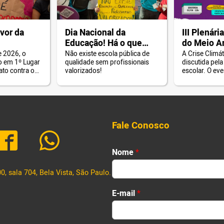
vor da
Dia Nacional da
III Plenári
Educação! Há o que
do Meio A
comemorar?
INSCREVA
 2026, o
Não existe escola pública de
A Crise Climát
o em 1º Lugar
qualidade sem profissionais
discutida pel
ato contra o
valorizados!
escolar. O eve
cação de São
de 2 de junho.
Fale Conosco
Nome
*
, sala 704, Bela Vista, São Paulo.
First
*
E-mail
*
T
e
l