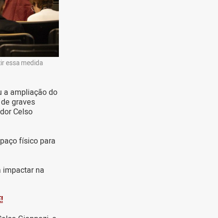
tir essa medida
u a ampliação do
 de graves
ador Celso
paço físico para
á impactar na
!