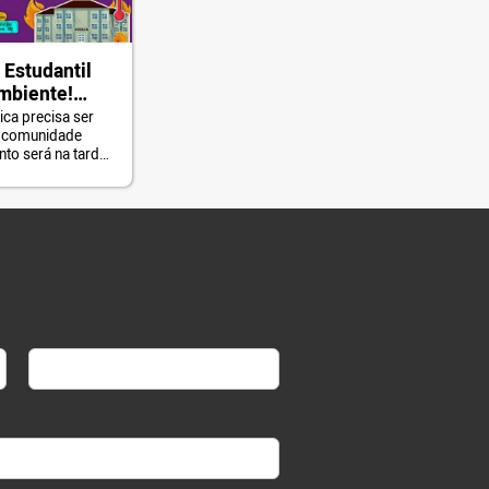
a Estudantil
mbiente!
-SE!
ica precisa ser
a comunidade
nto será na tarde
Last