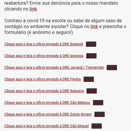
reabertura? Envie sua denúncia para o nosso mandato
clicando no
link
.
Contraiu a covid-19 na escola ou sabe de algum caso de
contágio no ambiente escolar? Clique no
link
e preencha o
formulário (é anônimo e seguro!).
Clique aqui e leia o ofício enviado à DRE Butantã
Baixar
Clique aqui e leia o ofício enviado à DRE Ipiranga
Baixar
Clique aqui e leia o ofício enviado à DRE Jaçanã / Tremembé
Baixar
Clique aqui e leia o ofício enviado à DRE Penha
Baixar
Clique aqui e leia o ofício enviado à DRE Itaquera
Baixar
Clique aqui e leia o ofício enviado à DRE São Mateus
Baixar
Clique aqui e leia o ofício enviado à DRE Santo Amaro
Baixar
Clique aqui e leia o ofício enviado à DRE São Miguel
Baixar