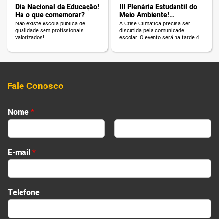
Dia Nacional da Educação!
III Plenária Estudantil do
Há o que comemorar?
Meio Ambiente!
INSCREVA-SE!
Não existe escola pública de
A Crise Climática precisa ser
qualidade sem profissionais
discutida pela comunidade
valorizados!
escolar. O evento será na tarde de
2 de junho.
Fale Conosco
Nome
*
First
Last
E-mail
*
D
Telefone
e
i
x