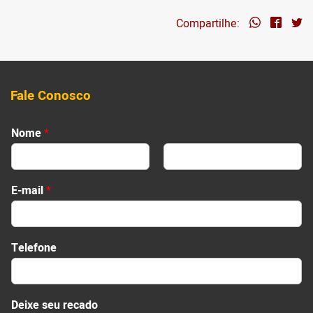
Compartilhe:
Fale Conosco
Nome
*
First
Last
E-mail
*
Telefone
D
Deixe seu recado
e