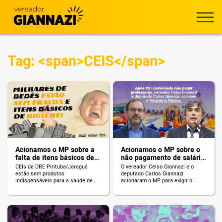
Tag: <span>CEIS</span>
Acionamos o MP sobre a
Acionamos o MP sobre o
falta de itens básicos de
não pagamento de salário
higiene nos CEIs
em CEI conveniado
CEIs da DRE Pirituba/Jaraguá
O vereador Celso Giannazi e o
estão sem produtos
deputado Carlos Giannazi
indispensáveis para a saúde de
acionaram o MP para exigir o
bebês.
pagamento das professoras.