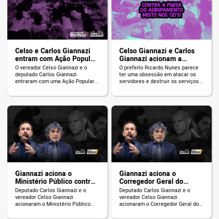
Celso e Carlos Giannazi
Celso Giannazi e Carlos
entram com Ação Popular
Giannazi acionam a
contra o agrupamento
Justiça, o MP e o TCM
O vereador Celso Giannazi e o
O prefeito Ricardo Nunes parece
misto dos CEIS
contra a farsa do
deputado Carlos Giannazi
ter uma obsessão em atacar os
agrupamento misto nos
entraram com uma Ação Popular
servidores e destruir os serviços
na Justiça pela anulação do art.
públicos da cidade de São Paulo.
CEIs
14, §§s 1º, 2º e 3º da Instrução
Por meio da Secretaria Municipal
Normativa 42/21, que prevê a
de Educação (SME), Nunes
possibilidade ilegal de junção dos
anunciou o aumento do número de
Mini Grupos I e II na rede
bebês e crianças por professora
municipal. Isso precariza e
nos Centros de Educação Infantil
vulnerabiliza o atendimento aos
(CEIs). O que irá precarizar e
educandos e […]
vulnerabilizar o […]
Giannazi aciona o
Giannazi aciona o
Ministério Público contra
Corregedor Geral do
coação eleitoral dentro
Município contra coação
Deputado Carlos Giannazi e o
Deputado Carlos Giannazi e o
das DRE’s e CEI’s
eleitoral dentro das DRE’s
vereador Celso Giannazi
vereador Celso Giannazi
e CEI’s
acionaram o Ministério Público
acionaram o Corregedor Geral do
para que apure e investigue
Município para a instauração de
nossas denúncias a respeito de
procedimento administrativo que