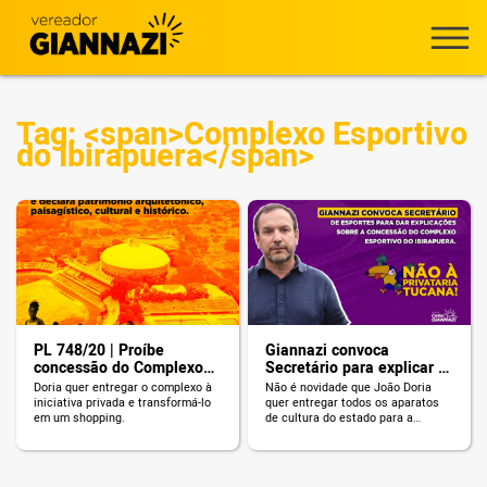
Tag: <span>Complexo Esportivo
do Ibirapuera</span>
PL 748/20 | Proíbe
Giannazi convoca
concessão do Complexo
Secretário para explicar a
Desportivo do Ibirapuera e
concessão ilegal do
Doria quer entregar o complexo à
Não é novidade que João Doria
declara patrimônio
Complexo Esportivo do
iniciativa privada e transformá-lo
quer entregar todos os aparatos
arquitetônico,
Ibirapuera
em um shopping.
de cultura do estado para a
iniciativa privada. No último dia
paisagístico, cultural e
21, o Governo do Estado de São
histórico
Paulo realizou audiência pública
sobre o projeto de concessão do