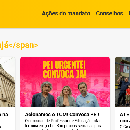
Ações do mandato
Conselhos
ajá</span>
o na
Acionamos o TCM! Convoca PEI!
ATE 
conv
O concurso de Professor de Educação Infantil
termina em junho. São poucas semanas para
m
O Col