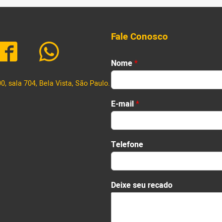
para contratos e a falta de notícias […]
Fale Conosco
Nome
*
, sala 704, Bela Vista, São Paulo.
First
E-mail
*
Telefone
r
Deixe seu recado
e
c
a
d