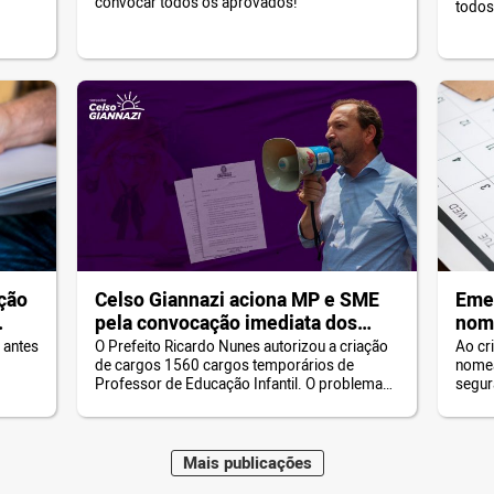
convocar todos os aprovados!
todos
ção
Celso Giannazi aciona MP e SME
Emen
pela convocação imediata dos
nom
concursados da Educação
con
 antes
O Prefeito Ricardo Nunes autorizou a criação
Ao cr
de cargos 1560 cargos temporários de
nomea
Professor de Educação Infantil. O problema
segur
disso é que milhares de trabalhadores que
prestaram concursos aguardam há anos uma
convocação. Para piorar, os concursos
vencem em dezembro. Ou seja, os
Mais
publicações
concursados têm pressa! “A movimentação