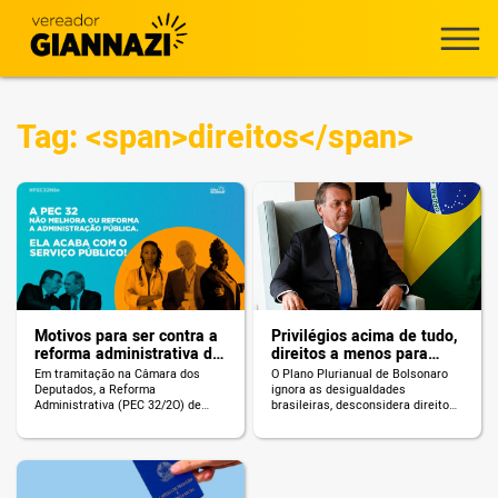
Tag: <span>direitos</span>
Motivos para ser contra a
Privilégios acima de tudo,
reforma administrativa de
direitos a menos para
Bolsonaro
todos
Em tramitação na Câmara dos
O Plano Plurianual de Bolsonaro
Deputados, a Reforma
ignora as desigualdades
Administrativa (PEC 32/2O) de
brasileiras, desconsidera direitos
Bolsonaro ataca os serviços e
e abandona mulheres e negros
servidores públicos. Quer
enquanto privilegia os mais ricos.
entender como? Confira! Acaba
com a estabilidade Com o fim da
estabilidade abre-se espaço para