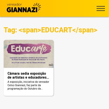
Tag: <span>EDUCART</span>
Câmara sedia exposição
de artistas e educadores
da Rede Municipal
A exposição, iniciativa do vereador
Celso Giannazi, faz parte da
programação do Outubro da
Educação e reúne telas dos
artistas e professores Jaqueline
Benevento e Érico Alves de
Oliveira.