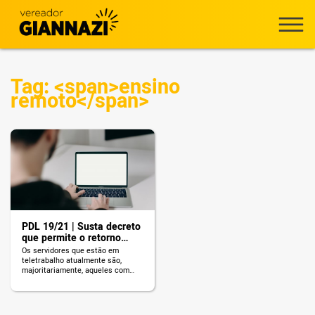
Tag: <span>ensino
remoto</span>
PDL 19/21 | Susta decreto
que permite o retorno
presencial dos servidores
Os servidores que estão em
após a Fase Vermelha
teletrabalho atualmente são,
majoritariamente, aqueles com
comorbidades.