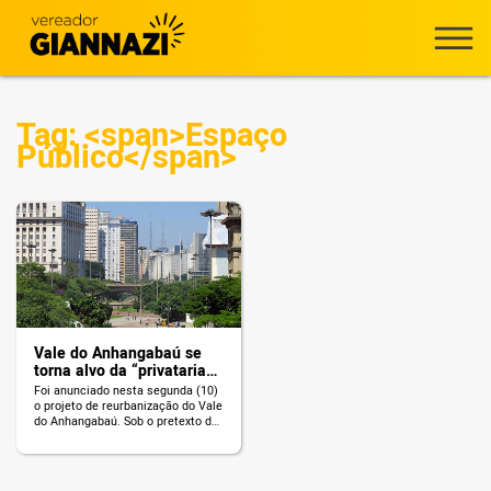
Tag: <span>Espaço
Público</span>
Vale do Anhangabaú se
torna alvo da “privataria
tucana”
Foi anunciado nesta segunda (10)
o projeto de reurbanização do Vale
do Anhangabaú. Sob o pretexto de
requalificação do espaço, a
Prefeitura segue entregando à
iniciativa privada a gestão dos
espaços públicos da cidade. O