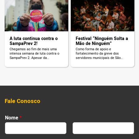
A luta continua contra o
Festival “Ninguém Solta a
SampaPrev 2!
Mão de Ninguém”
Chegamos ao fim de mais uma
Como forma de apoio e
intensa semana de luta contra o
fortalecimento da greve dos
SampaPrev 2. Apesar da
servidores municipais de São
aprovação de dois projetos
Paulo, o mandato do vereador
criminosos – o PL 651/21 e o PL
Celso Giannazi realizou o “Festival
652/21 – do pacote de maldades
Ninguém Solta a Mão de
do prefeito Ricardo Nunes, não
Ninguém”.
podemos deixar a luta
enfraquecer: Ainda dá tempo de
barrar o confisco: precisamos de
apenas um […]
Fale Conosco
Nome
*
First
Last