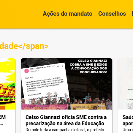
Ações do mandato
Conselhos
idade</span>
TCM
Celso Giannazi oficia SME contra a
Saúd
precarização na área da Educação
apon
na
bili
Durante toda a campanha eleitoral, o prefeito
Uma d