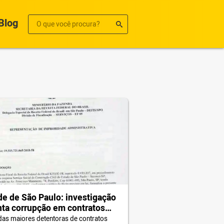
Blog
e de São Paulo: investigação
ta corrupção em contratos
onários com OSS
as maiores detentoras de contratos