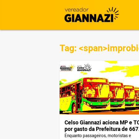
Tag: <span>improb
Celso Giannazi aciona MP e 
por gasto da Prefeitura de 667
milhões com ônibus parados 
Enquanto passageiros, motoristas e