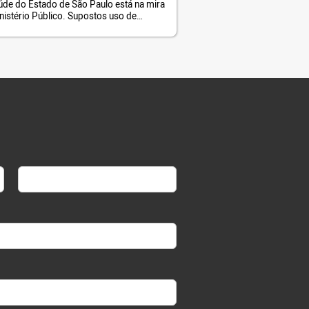
úde do Estado de São Paulo está na mira
nistério Público. Supostos uso de
iro público para subcontratar empresas
róprios dirigentes, pagamento de
ços nunca executados, ou em
cidade e outras irregularidades, foram
tados em uma devassa da Receita
l. Foi identificada uma série de
laridades. A Delegacia Especial […]
Last