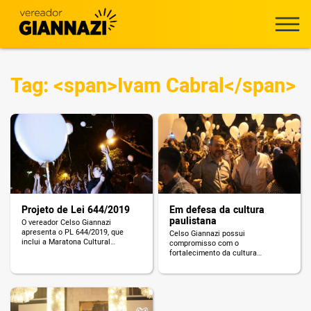
Tag: <span>Ivam Cabral</span>
Projeto de Lei 644/2019
Em defesa da cultura
paulistana
O vereador Celso Giannazi
apresenta o PL 644/2019, que
Celso Giannazi possui
inclui a Maratona Cultural
compromisso com o
Satyrianas no Calendário de
fortalecimento da cultura
Eventos da Cidade de São Paulo.
paulistana. Para isso, o vereador
atua na Câmara e realiza uma
série de eventos em defesa de
todas as manifestações
artísticas, sociais e culturais que