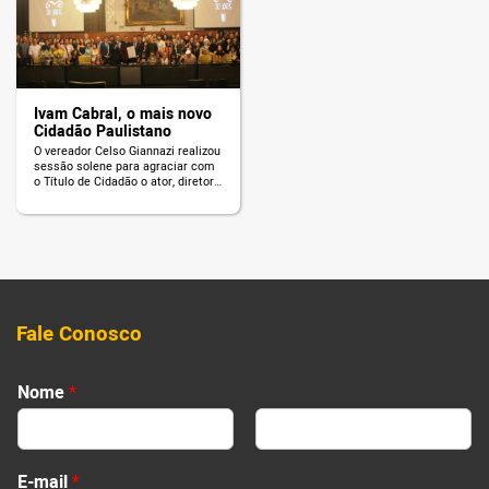
fazem parte da Cultura de São
Paulo. Pela valorização e
promoção da cultura de São Paulo
e de seus protagonistas, Giannazi
[…]
Ivam Cabral, o mais novo
Cidadão Paulistano
O vereador Celso Giannazi realizou
sessão solene para agraciar com
o Título de Cidadão o ator, diretor
e dramaturgo brasileiro, Ivam
Cabral.
Fale Conosco
Nome
*
First
Last
E-mail
*