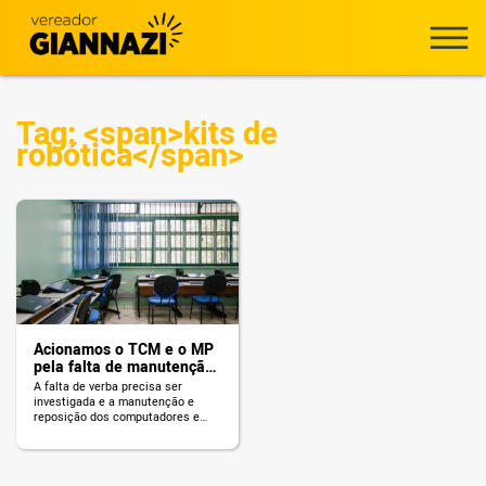
Tag: <span>kits de
robótica</span>
Acionamos o TCM e o MP
pela falta de manutenção
de itens de informática
A falta de verba precisa ser
nas escolas
investigada e a manutenção e
reposição dos computadores e
kits de robótica precisa ser
garantida!