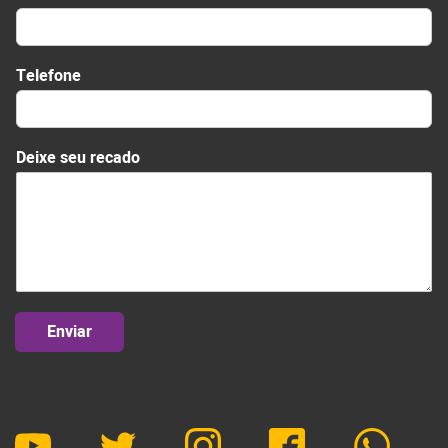
Telefone
*
Deixe seu recado
D
e
i
x
e
r
e
c
a
Enviar
d
o