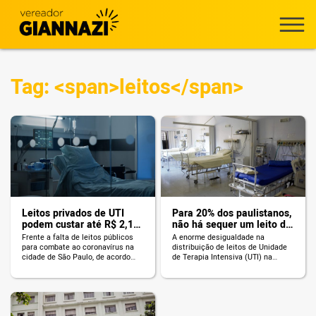
Tag: <span>leitos</span>
Leitos privados de UTI
Para 20% dos paulistanos,
podem custar até R$ 2,1
não há sequer um leito de
mil por dia à Prefeitura
UTI na subprefeitura onde
Frente a falta de leitos públicos
A enorme desigualdade na
vivem
para combate ao coronavírus na
distribuição de leitos de Unidade
cidade de São Paulo, de acordo
de Terapia Intensiva (UTI) na
com o secretário municipal de
cidade de São Paulo é algo do
Saúde, 800 novos leitos da rede
qual, pela prática, sempre
privada podem ser negociados
desconfiamos. Um mapeamento
pelo valor de R$ 2.100 ao dia, para
realizado pela Rede Nossa São
servir ao SUS. De acordo com
Paulo confirma essa desconfiança