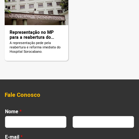
Covas, a cidade de São Paulo tem
e a traduz em números. Para 20%
247 hospitais […]
da população da capital
(2.375.000 pessoas), que vive em
7 subprefeituras […]
Representação no MP
para a reabertura do
Hospital Sorocabana
A representação pede pela
reabertura e reforma imediata do
Hospital Sorocabano.
Fale Conosco
Nome
*
First
Last
E-mail
*