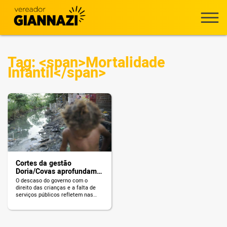
Tag: <span>Mortalidade
Infantil</span>
Cortes da gestão
Doria/Covas aprofundam
mortalidade infantil
O descaso do governo com o
direito das crianças e a falta de
serviços públicos refletem nas
altas taxas de mortalidade
infantil.