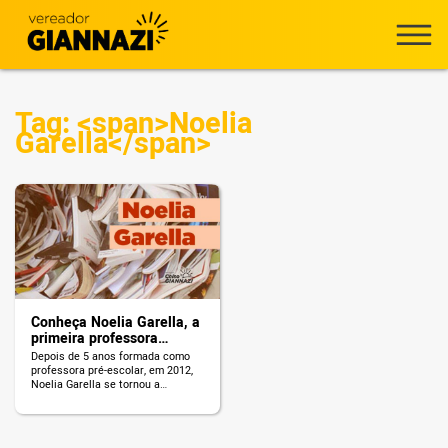
Tag: <span>Noelia
Garella</span>
Conheça Noelia Garella, a
primeira professora
argentina com Down
Depois de 5 anos formada como
professora pré-escolar, em 2012,
Noelia Garella se tornou a
primeira pessoa com síndrome de
Down a trabalhar como professora
da rede pública de ensino da
Argentina. Desde criança, Noelia