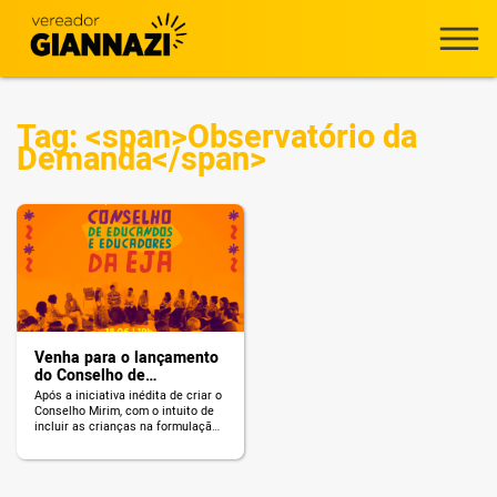
Tag: <span>Observatório da
Demanda</span>
Venha para o lançamento
do Conselho de
Educandos e Educadores
Após a iniciativa inédita de criar o
da EJA
Conselho Mirim, com o intuito de
incluir as crianças na formulação
de políticas públicas para as
escolas e o resto da cidade, o
Vereador Celso Giannazi e o
Deputado Carlos Giannazi