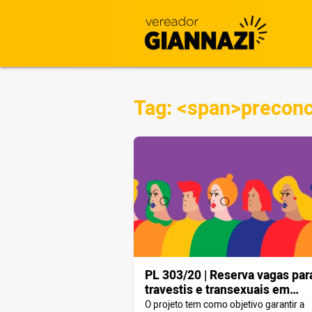
Tag: <span>preconc
PL 303/20 | Reserva vagas par
travestis e transexuais em
empresas privadas que receb
O projeto tem como objetivo garantir a