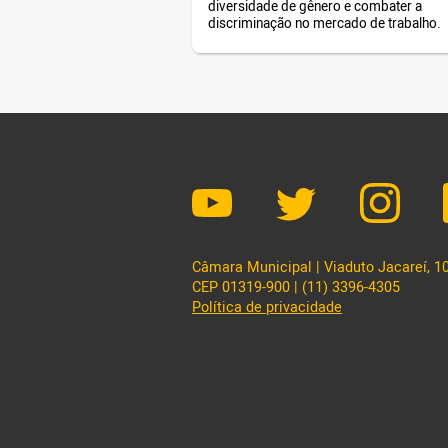
diversidade de gênero e combater a
incentivos fiscais da Prefeitur
discriminação no mercado de trabalho.
Câmara Municipal | Viaduto Jacareí, 100
CEP 01319-900 | (11) 3396-4305
Política de privacidade