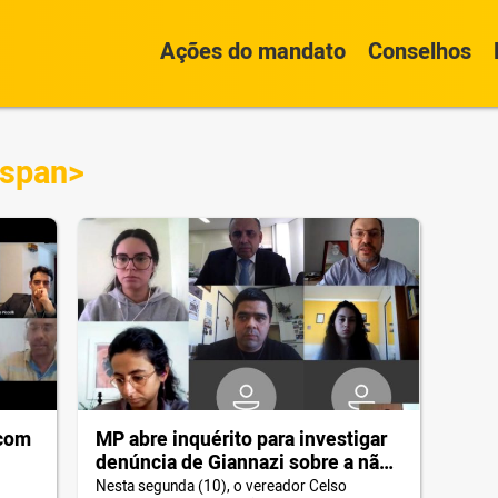
Ações do mandato
Conselhos
/span>
 com
MP abre inquérito para investigar
denúncia de Giannazi sobre a não
m
nomeação dos aprovados nos
Nesta segunda (10), o vereador Celso