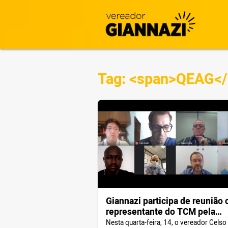
Tag: <span>QEAG<
Giannazi participa de reunião
representante do TCM pela
convocação dos aprovados e
Nesta quarta-feira, 14, o vereador Celso