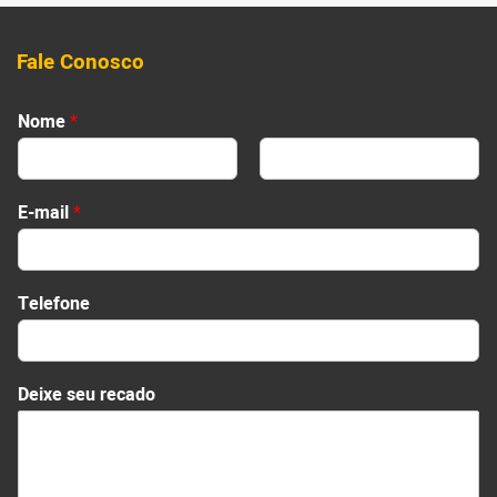
Fale Conosco
Nome
*
First
Last
E-mail
*
Telefone
s
Deixe seu recado
e
u
*
N
o