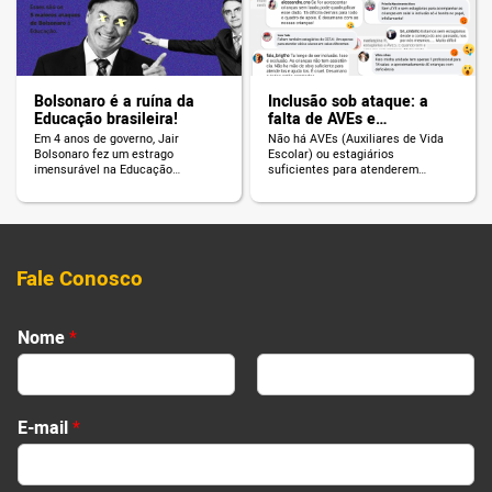
Bolsonaro é a ruína da
Inclusão sob ataque: a
Educação brasileira!
falta de AVEs e
estagiários
Em 4 anos de governo, Jair
Não há AVEs (Auxiliares de Vida
Bolsonaro fez um estrago
Escolar) ou estagiários
imensurável na Educação
suficientes para atenderem
brasileira. Leia e confira!
alunos com deficiência nas
escolas da cidade de São Paulo.
Fale Conosco
N
Nome
*
o
m
e
First
Last
N
E-mail
*
o
m
e