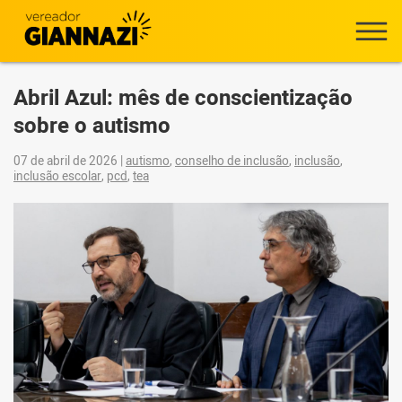
Abril Azul: mês de conscientização
sobre o autismo
07 de abril de 2026
|
autismo
,
conselho de inclusão
,
inclusão
,
inclusão escolar
,
pcd
,
tea