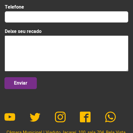
*
Telefone
Deixe seu recado
Enviar
Câmara Municipal | Viaduto Jacareí, 100, sala 704, Bela Vista,