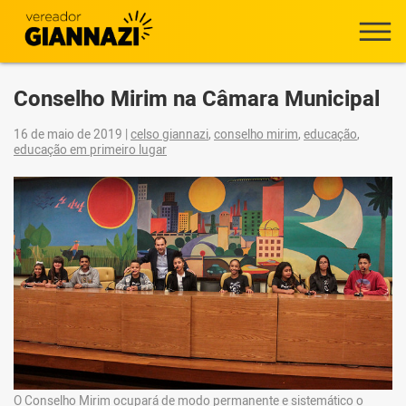
Conselho Mirim na Câmara Municipal
16 de maio de 2019
|
celso giannazi
,
conselho mirim
,
educação
,
educação em primeiro lugar
O Conselho Mirim ocupará de modo permanente e sistemático o