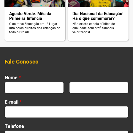
Agosto Verde: Mês da
Dia Nacional da Educação!
Primeira Infância
Há o que comemorar?
O coletivo Educação em 1° Lugar
Não existe escola pública de
luta pelos direitos das crianças de
qualidade sem profissionais
todo o Brasil!
valorizados!
Fale Conosco
Nome
*
First
Last
*
E-mail
*
s
e
u
*
Telefone