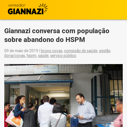
Giannazi conversa com população
sobre abandono do HSPM
09 de maio de 2019
|
bruno covas
,
comissão de saúde
,
gestão
doria/covas
,
hspm
,
saúde
,
serviço público