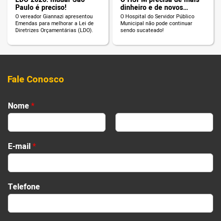
Paulo é preciso!
dinheiro e de novos
servidores!
O vereador Giannazi apresentou
O Hospital do Servidor Público
Emendas para melhorar a Lei de
Municipal não pode continuar
Diretrizes Orçamentárias (LDO).
sendo sucateado!
Fale Conosco
s
Nome
*
e
u
r
First
Last
e
E-mail
*
c
a
d
o
Telefone
N
o
m
e