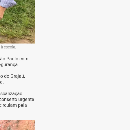
 à escola.
 São Paulo com
segurança.
o do Grajaú,
a.
iscalização
conserto urgente
circulam pela