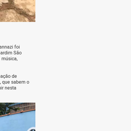
annazi foi
 Jardim São
e música,
uação de
s, que sabem o
ir nesta