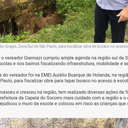
 do Grajaú, Zona Sul de São Paulo, para fiscalizar obra de buraco no acesso
, o vereador Giannazi cumpriu ampla agenda na região sul de
scolas e nos bairros fiscalizando infraestrutura, mobilidade e 
a do vereador foi na EMEI Aurélio Buarque de Holanda, na regiã
Paulo, para fiscalizar obra para tapar buraco no acesso à escol
 nasceu e cresceu na região, tem realizado diversas ações de f
efeitura da Capela do Socorro mais cuidado com a região e o 
ejudicou o muro da escola e colocou em risco as crianças que 