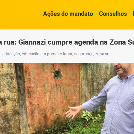
Ações do mandato
Conselhos
 rua: Giannazi cumpre agenda na Zona S
9
|
educação
,
educação em primeiro lugar
,
segurança
,
zona sul