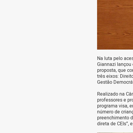
Na luta pelo ace
Giannazi lançou
proposta, que co
três eixos: Dire
Gestão Democrát
Realizado na Câm
professores e pr
programa visa, e
número de crianç
preenchimento de
direta de CEIs”, 