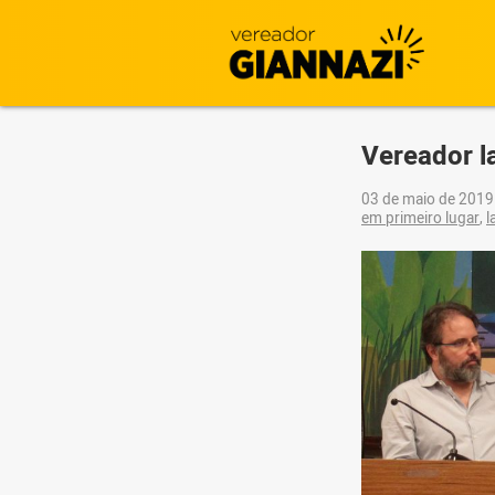
Vereador l
03 de maio de 201
em primeiro lugar
,
l