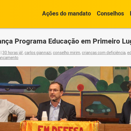
Ações do mandato
Conselhos
ança Programa Educação em Primeiro Lu
9
|
30 horas já!
,
carlos giannazi
,
conselho mirim
,
crianças com deficiência
,
e
ançamento