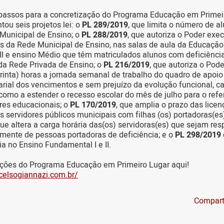
passos para a concretização do Programa Educação em Primeir
tou seis projetos lei: o
PL 289/2019
, que limita o número de a
Municipal de Ensino; o
PL 288/2019
, que autoriza o Poder execu
 da Rede Municipal de Ensino, nas salas de aula da Educação I
II e ensino Médio que têm matriculados alunos com deficiência
da Rede Privada de Ensino; o
PL 216/2019
, que autoriza o Pode
(trinta) horas a jornada semanal de trabalho do quadro de apoi
rial dos vencimentos e sem prejuízo da evolução funcional, ca
omo a estender o recesso escolar do mês de julho para o refe
res educacionais; o
PL 170/2019
, que amplia o prazo das lice
s servidores públicos municipais com filhas (os) portadoras(es)
que altera a carga horária das(os) servidoras(es) que sejam re
mente de pessoas portadoras de deficiência; e o
PL 298/2019
ia no Ensino Fundamental I e II.
ões do Programa Educação em Primeiro Lugar aqui!
celsogiannazi.com.br/
Compart