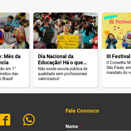
: Mês da
Dia Nacional da
III Festiva
ncia
Educação! Há o que
O Conselho M
São Paulo, em
comemorar?
ção em 1°
Não existe escola pública de
mandato do v
ireitos das
qualidade sem profissionais
Giannazi, prom
 Brasil!
valorizados!
do Brincar d
Municipal de 
Fale Conosco
Nome
*