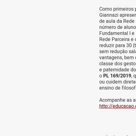
Como primeiros 
Giannazi apresen
de aula da Rede 
número de alunos
Fundamental I e 
Rede Parceira e 
reduzir para 30 
sem redução sala
vantagens, bem c
classe dos gesto
e paternidade do
o
PL 169/2019
, 
ou cuidem direta
ensino de filosof
Acompanhe as aç
http://educacao.