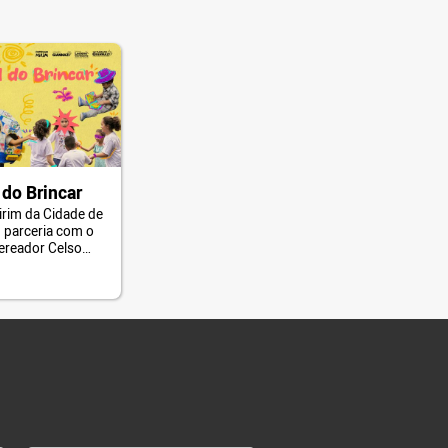
l do Brincar
irim da Cidade de
 parceria com o
ereador Celso
ove o III Festival
a Câmara
São Paulo.