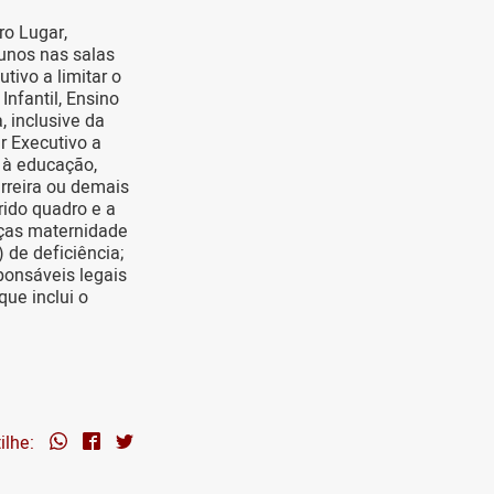
o Lugar,
lunos nas salas
tivo a limitar o
nfantil, Ensino
, inclusive da
r Executivo a
o à educação,
rreira ou demais
rido quadro e a
nças maternidade
 de deficiência;
sponsáveis legais
que inclui o
ilhe: