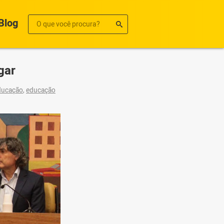
Blog
gar
ducação
,
educação