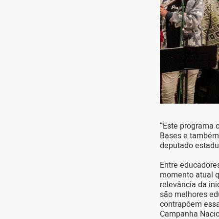
“Este programa c
Bases e também o
deputado estadua
Entre educadores
momento atual q
relevância da ini
são melhores edu
contrapõem essa 
Campanha Nacion