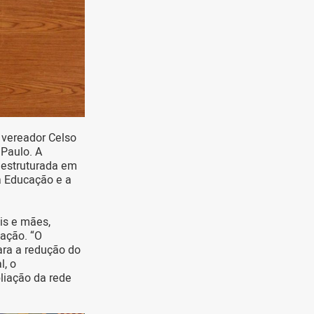
 vereador Celso
Paulo. A
 estruturada em
da Educação e a
is e mães,
cação. “O
para a redução do
l, o
liação da rede