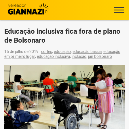
Educação inclusiva fica fora de plano
de Bolsonaro
15 de julho de 2019
|
cortes
,
educação
,
educação básica
,
educação
em primeiro lugar
,
educação inclusiva
,
inclusão
,
jair bolsonaro