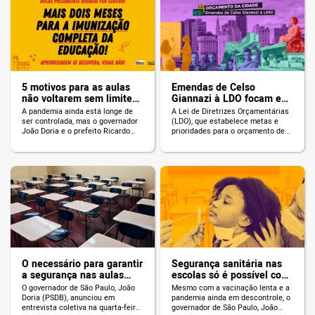
alertam para esse risco há anos.
prevê a criação de uma Central de
Segundo ex-funcionários da
Vagas pela Secretaria Municipal
Cinemateca, arquivos de órgãos
de Assistência e Desenvolvimento
extintos do audiovisual brasileiro,
Social (SMADS) através do CREAS,
[…]
[…]
5 motivos para as aulas
Emendas de Celso
não voltarem sem limite
Giannazi à LDO focam em
de capacidade nas salas
Educação, Saúde,
A pandemia ainda está longe de
A Lei de Diretrizes Orçamentárias
em agosto
servidores públicos e
ser controlada, mas o governador
(LDO), que estabelece metas e
inclusão social; veja todas
João Doria e o prefeito Ricardo
prioridades para o orçamento de
Nunes impuseram um retorno às
2022 da cidade de São Paulo, será
atividades presenciais nas
votada na Câmara Municipal. O
escolas sem limite de capacidade
vereador Celso Giannazi
nas salas de aula para o dia 2 de
apresentou diversas emendas,
agosto. Ao invés de se precipitar e
construídas conjuntamente com
condenar milhares de estudantes,
os Conselhos participativos do
seus responsáveis e
mandato, pela valorização dos
trabalhadores da […]
serviços e servidores públicos, em
defesa da Educação, Saúde, Meio
Ambiente, […]
O necessário para garantir
Segurança sanitária nas
a segurança nas aulas
escolas só é possível com
presenciais
testagem em massa;
O governador de São Paulo, João
Mesmo com a vacinação lenta e a
entenda
Doria (PSDB), anunciou em
pandemia ainda em descontrole, o
entrevista coletiva na quarta-feira,
governador de São Paulo, João