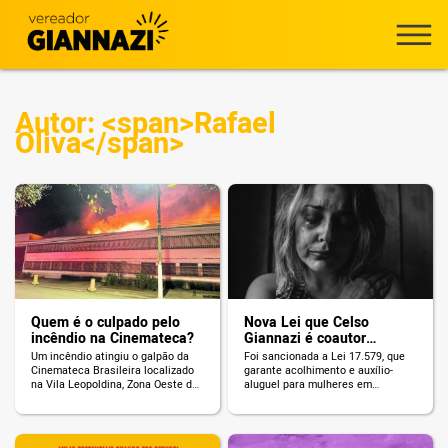
Autor: <span>Rafael
Oliva</span>
Quem é o culpado pelo
Nova Lei que Celso
incêndio na Cinemateca?
Giannazi é coautor
garante auxílio aluguel às
Um incêndio atingiu o galpão da
Foi sancionada a Lei 17.579, que
vítimas de violência
Cinemateca Brasileira localizado
garante acolhimento e auxílio-
doméstica
na Vila Leopoldina, Zona Oeste de
aluguel para mulheres em
São Paulo, no último dia 29, quinta-
situação de violência doméstica.
feira. Uma tragédia que não pode
O Projeto que prevê essa medida é
ser chamada de acidente, pois os
o PL 136/2021, de coautoria do
movimentos em defesa do acervo
vereador Celso Giannazi. A Lei