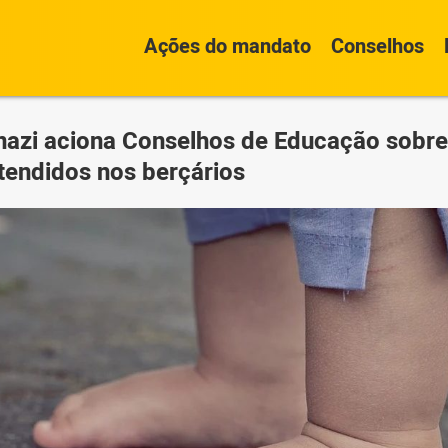
Ações do mandato
Conselhos
nazi aciona Conselhos de Educação sobr
tendidos nos berçários