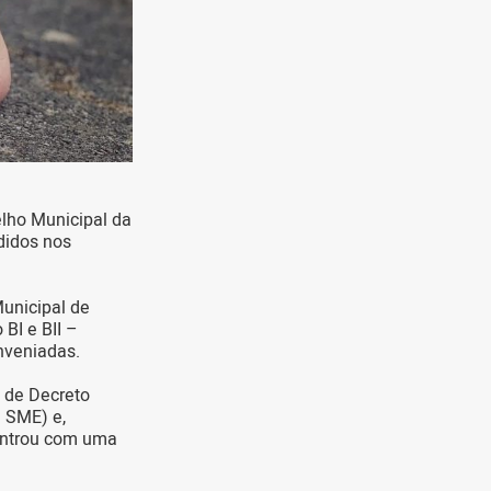
elho Municipal da
didos nos
unicipal de
BI e BII –
onveniadas.
o de Decreto
a SME) e,
entrou com uma