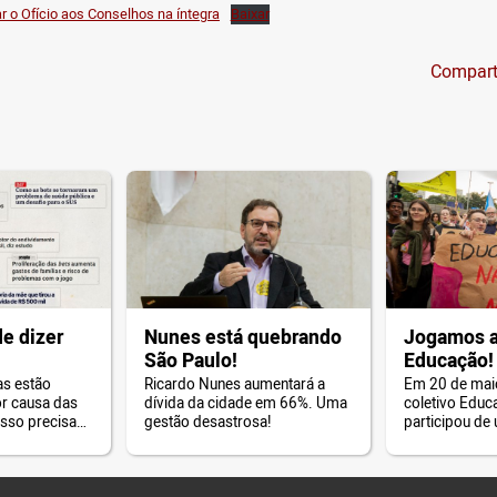
ar o Ofício aos Conselhos na íntegra
Baixar
Compart
de dizer
Nunes está quebrando
Jogamos a
São Paulo!
Educação!
as estão
Ricardo Nunes aumentará a
Em 20 de mai
r causa das
dívida da cidade em 66%. Uma
coletivo Educ
Isso precisa
gestão desastrosa!
participou de
desmonte da 
Paulo.