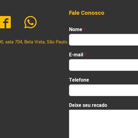
Fale Conosco
Nome
*
, sala 704, Bela Vista, São Paulo.
First
E-mail
*
T
Telefone
e
l
e
f
Deixe seu recado
o
n
e
T
e