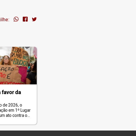
ilhe:
 favor da
o de 2026, o
ação em 1º Lugar
 um ato contra o
Educação de São