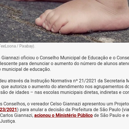
FeeLoona / Pixabay).
 Giannazi oficiou o Conselho Municipal de Educação e o Cons
olescente para denunciar o aumento do número de alunos aten
e municipal de educação.
eu através da Instrução Normativa nº 21/2021 da Secretaria M
 que autoriza o aumento do atendimento nos agrupamentos do 
visão de idades – nas escolas municipais diretas, indiretas e c
os Conselhos, o vereador Celso Giannazi apresentou um Projet
23/2021
) para anular a decisão da Prefeitura de São Paulo (vi
Carlos Giannazi,
acionou o Ministério Público
de São Paulo e 
Justiça.