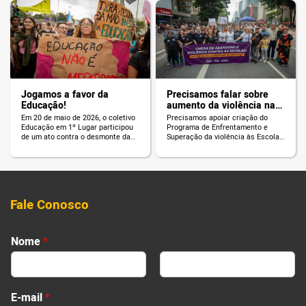
Jogamos a favor da
Precisamos falar sobre
Educação!
aumento da violência nas
escolas!
Em 20 de maio de 2026, o coletivo
Precisamos apoiar criação do
Educação em 1º Lugar participou
Programa de Enfrentamento e
de um ato contra o desmonte da
Superação da violência às Escolas
Educação de São Paulo.
(PL 2074/23).
Fale Conosco
T
Nome
*
e
l
e
First
Last
f
E-mail
*
o