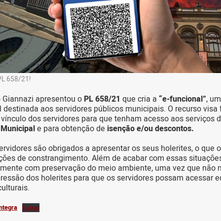
PL 658/21!
o Giannazi apresentou o
PL 658/21
que cria a
“e-funcional”
, um
l destinada aos servidores públicos municipais. O recurso visa f
vínculo dos servidores para que tenham acesso aos serviços 
 Municipal
e para obtenção de
isenção e/ou descontos.
ervidores são obrigados a apresentar os seus holerites, o que 
ções de constrangimento. Além de acabar com essas situações,
tamente com preservação do meio ambiente, uma vez que não 
pressão dos holerites para que os servidores possam acessar 
ulturais.
íntegra
Baixar