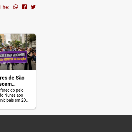
ilhe:
res de São
recem
ferecido pelo
rdo Nunes aos
unicipais em 2025