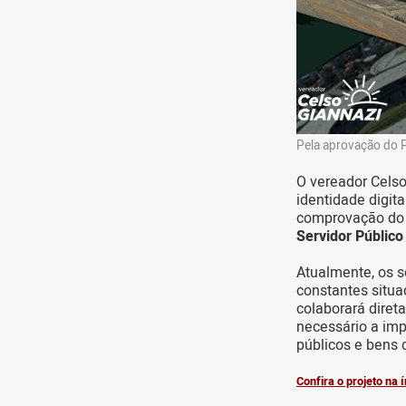
Pela aprovação do 
O vereador Cels
identidade digita
comprovação do 
Servidor Público
Atualmente, os s
constantes situa
colaborará dire
necessário a im
públicos e bens c
Confira o projeto na 