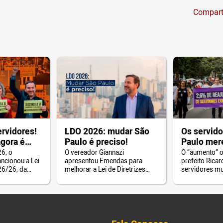
Compart
ervidores!
LDO 2026: mudar São
Os servido
gora é
Paulo é preciso!
Paulo me
respeito!
26, o
O vereador Giannazi
O “aumento” o
ancionou a Lei
apresentou Emendas para
prefeito Rica
6/26, da
melhorar a Lei de Diretrizes
servidores m
 Luciene
Orçamentárias (LDO).
é indecente.