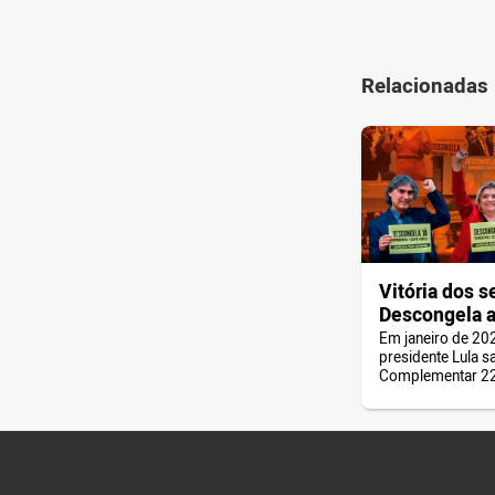
Relacionadas
Vitória dos s
Descongela a
Lei!
Em janeiro de 20
presidente Lula s
Complementar 22
deputada federal
Cavalcante.