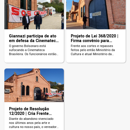
alertam para esse risco há anos.
com salários atrasados, o acervo
Segundo ex-funcionários da
corre seríssimo risco de incêndio
Cinemateca, arquivos de órgãos
e o fornecimento de luz está
extintos do audiovisual brasileiro,
prestes a ser cortado. Em […]
[…]
Giannazi participa de ato
Projeto de Lei 368/2020 |
em defesa da Cinemateca
Firma convênio para
Brasileira
administração da
O governo Bolsonaro está
Frente aos cortes e repasses
Cinemateca
sufocando a Cinemateca
feitos pelo então Ministério da
Brasileira. Os funcionários estão
Cultura e atual Ministério da
sem salário há três meses, o
Educação, em uma ação pensada
fornecimento de luz está prestes
em conjunto com os grupos Frente
a ser cortado e, nesta semana, a
Ampla e Coletivo Mariana em
instituição perdeu sua brigada de
Movimento, o vereador Celso
incêndio, fundamental para
Giannazi apresentou o Projeto de
proteger o acervo (que é
Lei 368/2020, que firma convênio
altamente inflamável). Esse
entre a União e o Município para a
verdadeiro patrimônio, que contém
administração da […]
120 anos de história do
audiovisual […]
Projeto de Resolução
12/2020 | Cria Frente
Parlamentar em defesa da
Diante do abandono vivenciado
Cinemateca Brasileira
nos últimos anos pela arte e
cultura no nosso país, o vereador