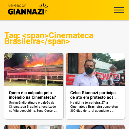
Tag: <span>Cinemateca
Brasileira</span>
Quem é o culpado pelo
Celso Giannazi participa
incêndio na Cinemateca?
de ato em protesto aos
300 dias de abandono da
Um incêndio atingiu o galpão da
Na última terça-feira, 27, a
Cinemateca
Cinemateca Brasileira localizado
Cinemateca Brasileira completou
na Vila Leopoldina, Zona Oeste de
300 dias de total abandono e
São Paulo, no último dia 29, quinta-
descaso do governo federal. A
feira. Uma tragédia que não pode
Cultura nunca foi tão atacada
ser chamada de acidente, pois os
como pelo atual governo de Jair
movimentos em defesa do acervo
Bolsonaro: os funcionários estão