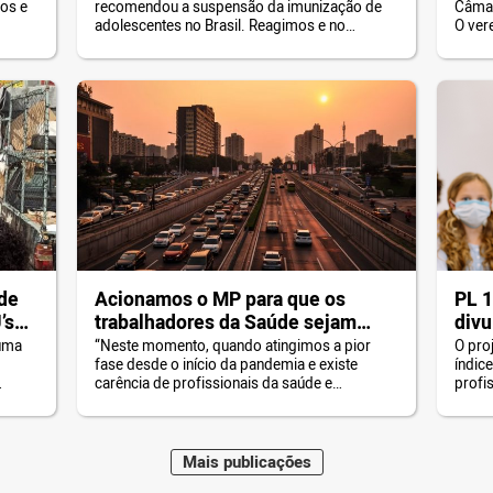
os e
recomendou a suspensão da imunização de
Câmar
Giannazi acionam o MPF
de v
adolescentes no Brasil. Reagimos e no
O ver
libe
mesmo dia encaminhamos uma
os tr
nos 
representação ao Ministério Público Federal
vacin
(MPF) pedindo que essa decisão seja
Essa 
invalidada. Afinal, o governo Bolsonaro lista
reabe
uma série de mentiras para justificar sua
do se
decisão! A mentira mais flagrante é a […]
 de
Acionamos o MP para que os
PL 1
’s
trabalhadores da Saúde sejam
divu
excluídos do novo rodízio
esco
 uma
“Neste momento, quando atingimos a pior
O proj
fase desde o início da pandemia e existe
índic
carência de profissionais da saúde e
profi
trabalhadores de unidades da saúde, é
esta
temerário impor uma regra que prejudique a
as
mobilidade deles dentre as diversas unidades
de saúde”, diz a representação conjunta
Mais
publicações
enviada ao Ministério Público (MP) na sexta-