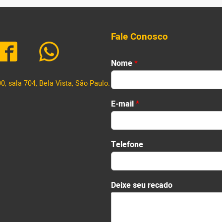
[…]
feira, 19. O novo […]
Fale Conosco
N
Nome
*
o
m
, sala 704, Bela Vista, São Paulo.
e
First
r
E-mail
*
e
c
a
d
Telefone
o
*
Deixe seu recado