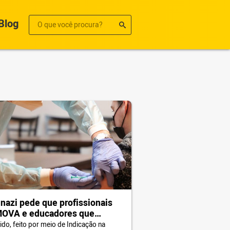
Blog
nazi pede que profissionais
MOVA e educadores que
alham com jovens em situação
ido, feito por meio de Indicação na