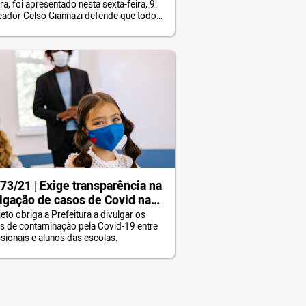
a, foi apresentado nesta sexta-feira, 9.
ulnerabilidade ou privados de
eador Celso Giannazi defende que todos
rdade também sejam incluídos
abalhadores da Educação sejam
grupos de vacinação
ados antes da volta às aulas presenciais.
é a única maneira de garantir uma
rtura segura das escolas. Desde o início
u mandato, em janeiro de 2019, […]
73/21 | Exige transparência na
lgação de casos de Covid nas
las
eto obriga a Prefeitura a divulgar os
es de contaminação pela Covid-19 entre
ssionais e alunos das escolas.