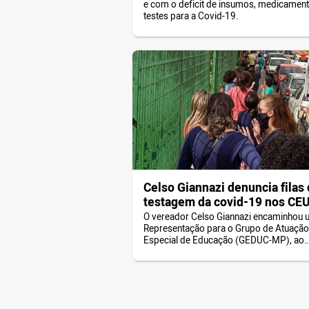
e com o deficit de insumos, medicament
testes para a Covid-19.
Celso Giannazi denuncia filas
testagem da covid-19 nos CEU
ao Ministério Público
O vereador Celso Giannazi encaminhou
Representação para o Grupo de Atuação
Especial de Educação (GEDUC-MP), ao
Núcleo de Saúde e à área de Patrimônio
Público e Social do Ministério Público, n
segunda-feira, 5, denunciando as extens
filas e aglomerações nos CEU’s para a
realização de testes da covid-19 nos