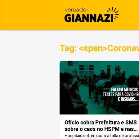
Tag: <span>Corona
Ofício cobra Prefeitura e SMS
sobre o caos no HSPM e nas
unidades de saúde do SUS
Hospitais sofrem com a falta de profiss