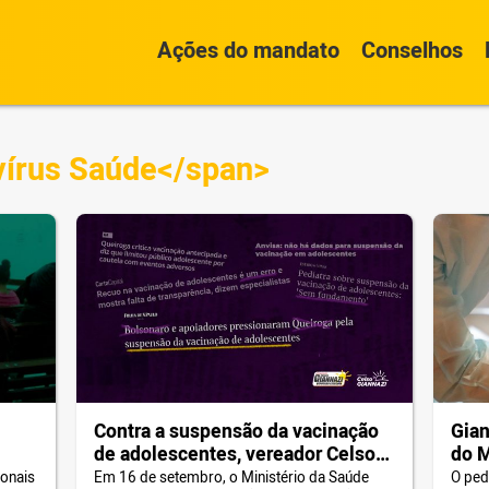
Ações do mandato
Conselhos
vírus Saúde</span>
Contra a suspensão da vacinação
Gian
de adolescentes, vereador Celso
do 
Giannazi e deputado Carlos
trab
ionais
Em 16 de setembro, o Ministério da Saúde
O ped