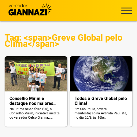
Tag: <span>Greve Global pelo
Clima</span>
Conselho Mirim é
Todos à Greve Global pelo
destaque nos maiores
Clima!
veículos de comunicação
Na última sexta-feira (20), o
Em São Paulo, haverá
do país
Conselho Mirim, iniciativa inédita
manifestação na Avenida Paulista,
do vereador Celso Giannazi,
no dia 20/9, às 16hs.
marcou presença na Greve Global
pelo Clima, movimento organizado
em mais de 120 países para
combater a crise ambiental. Ao