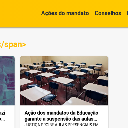
Ações do mandato
Conselhos
</span>
azi
Ação dos mandatos da Educação
o
garante a suspensão das aulas
ia
presenciais. Entenda a decisão da
JUSTIÇA PROÍBE AULAS PRESENCIAIS EM