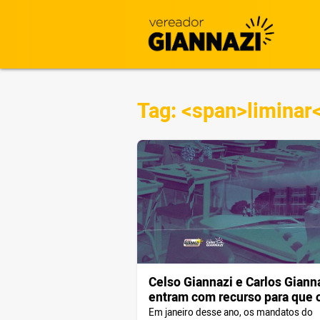
Tag: <span>liminar
Celso Giannazi e Carlos Giann
entram com recurso para que 
STF julgue a liminar que proib
Em janeiro desse ano, os mandatos do