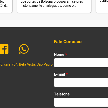
públic
biu
que cortes de Bolsonaro pouparam setores
das m
20, de
historicamente privilegiados, como o
manda
aulo
Legislativo e o Judiciário. Entretanto, áreas
 pela
relacionadas com a garantia de direitos
das
humanos, como a educação, o combate à
sédio
violência contra a mulher e de proteção aos
povos indígenas, foram drasticamente
atingidas. Ao todo, o governo já contingenciou
R$ […]
Fale Conosco
Nome
*
, sala 704, Bela Vista, São Paulo.
First
E-mail
*
Telefone