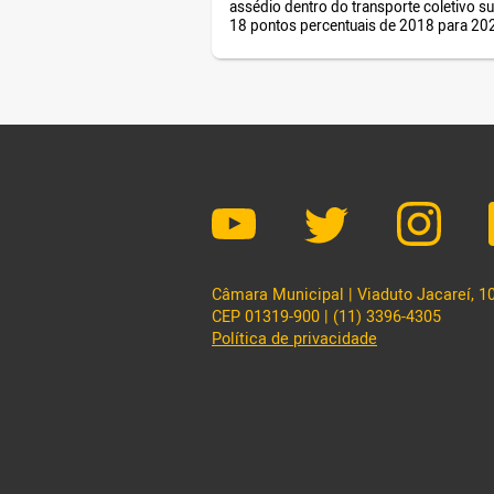
assédio dentro do transporte coletivo su
18 pontos percentuais de 2018 para 20
acordo com a pesquisa “Viver em São P
– Mulher” divulgada nesta terça-feira (4)
Rede Nossa São Paulo. Em 2018, 25% 
entrevistadas disseram já ter sofrido as
no transporte coletivo. Neste […]
Câmara Municipal | Viaduto Jacareí, 100
CEP 01319-900 | (11) 3396-4305
Política de privacidade