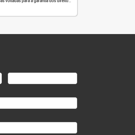
as voltadas para a garantia dos direitos
ulheres são compromissos do nosso
to. Clique para mais informações.
Last