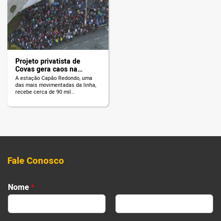
na zona Sul da cidade.
Projeto privatista de
Covas gera caos na
mobilidade
A estação Capão Redondo, uma
das mais movimentadas da linha,
recebe cerca de 90 mil
passageiros por dia, que
enfrentaram um verdadeiro caos
na manhã de terça.
Fale Conosco
Nome
*
First
Last