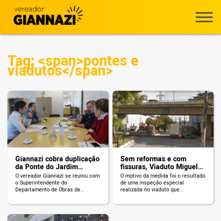
Tag: <span>pontes e
viadutos</span>
Giannazi cobra duplicação
Sem reformas e com
da Ponte do Jardim
fissuras, Viaduto Miguel
Primavera
Mofarrej é fechado
O vereador Giannazi se reuniu com
O motivo da medida foi o resultado
o Superintendente do
de uma inspeção especial
Departamento de Obras de
realizada no viaduto que
Infraestrutura Urbana, Nilton
constatou uma fissuração dos
Laganà, para cobrar detalhamento
vãos centrais.
técnico da obra de duplicação da
Ponte no bairro Jardim Primavera,