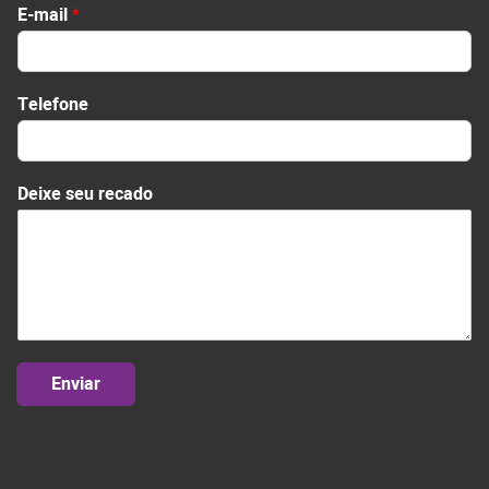
s
E-mail
*
e
u
*
s
Telefone
e
u
Deixe seu recado
Enviar