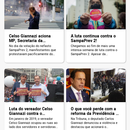
Celso Giannazi aciona
A luta continua contra o
MP, Secretaria da
SampaPrev 2!
Segurança e Comando da
No dia da votação do nefasto
Chegamos ao fim de mais uma
PM pela punição dos
SampaPrev 2, manifestantes que
intensa semana de luta contra o
responsáveis pela
protestavam pacificamente do
SampaPrev 2. Apesar da
lado de fora da Câmara foram
aprovação de dois projetos
violência policial no ato
brutalmente atingidos por bombas,
criminosos – o PL 651/21 e o PL
contra o SampaPrev 2
gás lacrimogêneo e balas de
652/21 – do pacote de maldades
borracha. O vereador Celso
do prefeito Ricardo Nunes, não
Giannazi, inclusive, foi um dos
podemos deixar a luta
atingidos. As imagens de violência
enfraquecer: Ainda dá tempo de
falam por si: o que aconteceu
barrar o confisco: precisamos de
ontem na votação do confisco foi
apenas um […]
um massacre injustificável. […]
Luta do vereador Celso
O que você perde com a
Giannazi contra o
reforma da Previdência de
SampaPrev 1 da gestão
Doria?
Em janeiro de 2019, o vereador
Na Tribuna, o deputado Carlos
Doria/Covas
Celso Giannazi ocupou as ruas ao
Giannazi denunciou a violência e
lado dos servidores e servidoras
destacou que acionará o