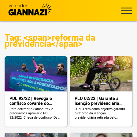
Tag: <span>reforma da
previdência</span>
PDL 92/22 | Revoga o
PLO 02/22 | Garante a
confisco covarde do
isenção previdenciária
SampaPrev 2
para portadores de
Para derrotar o SampaPrev 2,
O PLO tem como objetivo garantir
doenças incapacitantes
precisamos aprovar o PDL
o retorno da isenção
92/2022. Chega de confisco! Os
previdenciária retirada pelo
servidores municipais exigem
SampaPrev 2.
respeito!